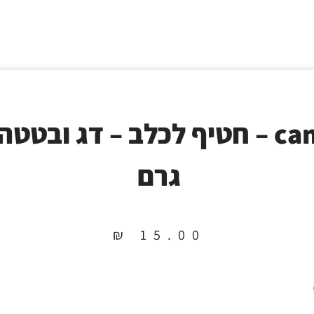
גרם
₪
15.00