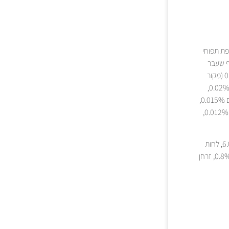
בר הידרוליזה 10%, כוסמת, פולפת תפוחי
עבר הידרוליזה), שמן סלמון 3%, כבד עוף שעבר
הידרוליזה 2%, מינרלים, אצות מיובשות 0.5% (אסקופילום נודוסום), הידרוליזת סרטנים 0.15% (מקור
לגלוקוזאמין גופרתי), הידרוליזת סחוס 0.12% (מקור לכונדרויטין גופרתי), מתיל סולפוניל מתאן 0.02%,
תמצית שמרים (מקור למנאן-אוליגוסכרידים 0.025%), β-גלוקנים 0.022%, קרומית קליפות ביצים 0.015%,
אובליפיחה 0.015%, פרוקטו-אוליגוסכרידים 0.013%, שרף לבונה 0.013מ"ג/ק"ג, יוקה שידיגרה 0.012%,
חלבון גולמי 29.00%, תכולת שומן 13.0%, סיבים גולמיים 2.5%, אפר גולמי 6.0%, לחות
10%, אומגה 3 3.3%, אומגה 6 1.9%, EPA (20:5 n-3) 0.40%, DHA (22:6 n-3) 0.55%, , סידן 0.8%, זרחן