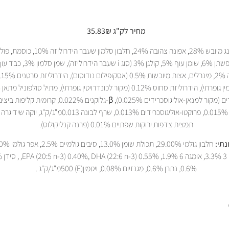
מחיר לק"ג 35.83₪
הרינג מיובש 28%, אפונה צהובה 24%, חלבון סלמון שע
עץ, זרעי פשתן 6%, שומן עוף 5%, קולגן 3% (סוג i ש
תמצית צדפות ירוקות שפתיים 0.01% (פרנה קנליקולוס).
נתי:
0.6%, נתרן 0.6%, מגנזיום 0.08%, ויטמין(E) 500מ"ג/ק"ג .