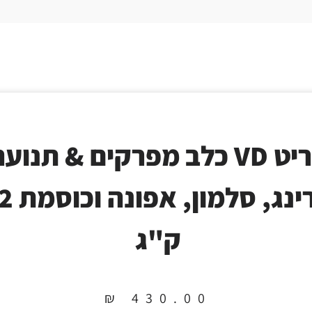
בריט VD כלב מפרקים & תנוע
הרינג, סלמון, 
ק"ג
₪
430.00