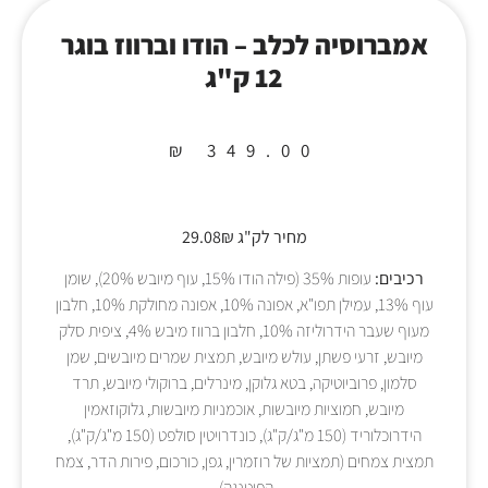
אמברוסיה לכלב – הודו וברווז בוגר
12 ק"ג
₪
349.00
מחיר לק"ג 29.08₪
רכיבים:
עופות 35% (פילה הודו 15%, עוף מיובש 20%), שומן
עוף 13%, עמילן תפו"א, אפונה 10%, אפונה מחולקת 10%, חלבון
מעוף שעבר הידרוליזה 10%, חלבון ברווז מיבש 4%, ציפית סלק
מיובש, זרעי פשתן, עולש מיובש, תמצית שמרים מיובשים, שמן
סלמון, פרוביוטיקה, בטא גלוקן, מינרלים, ברוקולי מיובש, תרד
מיובש, חמוציות מיובשות, אוכמניות מיובשות, גלוקוזאמין
הידרוכלוריד (150 מ"ג/ק"ג), כונדרויטין סולפט (150 מ"ג/ק"ג),
תמצית צמחים (תמציות של רוזמרין, גפן, כורכום, פירות הדר, צמח
הפיטנגה).