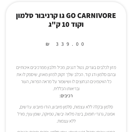
GO CARNIVORE גו קרניבור סלמון
וקוד 10 ק"ג
₪
339.00
מזון לכלבים בוגרים, נטול דגנים, מכיל חלבון ממרכיבים איכותיים
ובהם סלמון ודג קוד. הכלב שלך זקוק למזון מאוזן, שיספק לו את
כל הוויטמינים הנחוצים לו ושישמור על מראה הפרווה, העור
ובריאותו הכללית.
רכיבים:
סלמון ובקלה ללא עצמות, סלמון מיובש, הודו מיובש. עדשים,
אפונה, גרגרי חומוס, ביצה מלאה יבשה, טפיוקה, שומן עוף, פורל
ללא עצמות.