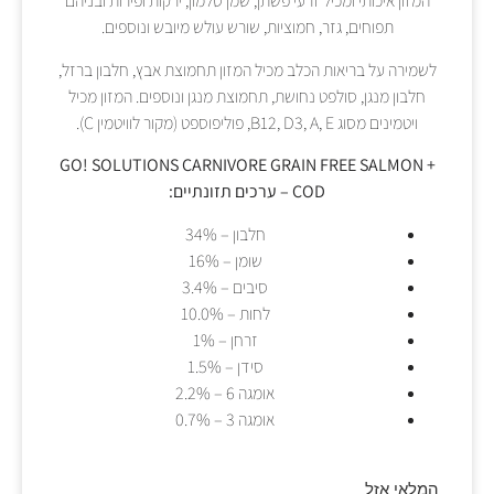
המזון איכותי ומכיל זרעי פשתן, שמן סלמון, ירקות ופירות ובניהם
תפוחים, גזר, חמוציות, שורש עולש מיובש ונוספים.
לשמירה על בריאות הכלב מכיל המזון תחמוצת אבץ, חלבון ברזל,
חלבון מנגן, סולפט נחושת, תחמוצת מנגן ונוספים. המזון מכיל
ויטמינים מסוג B12, D3, A, E, פוליפוספט (מקור לוויטמין C).
GO! SOLUTIONS CARNIVORE GRAIN FREE SALMON +
COD – ערכים תזונתיים:
חלבון – 34%
שומן – 16%
סיבים – 3.4%
לחות – 10.0%
זרחן – 1%
סידן – 1.5%
אומגה 6 – 2.2%
אומגה 3 – 0.7%
המלאי אזל