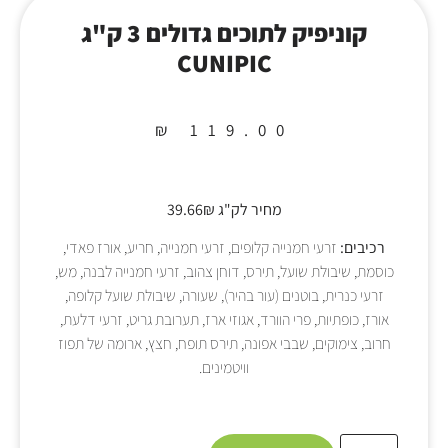
קוניפיק לתוכים גדולים 3 ק"ג
CUNIPIC
₪
119.00
מחיר לק"ג 39.66₪
רכיבים:
זרעי חמנייה קלופים, זרעי חמנייה, חריע, אורז פאדי,
כוסמת, שיבולת שועל, תירס, דוחן צהוב, זרעי חמנייה לבנה, מש,
זרעי כנרית, בוטנים (עור בהיר), שעורה, שיבולת שועל קלופה,
אורז, כופתיות, פרי הוורד, אגוזי ארז, תערובת גריט, זרעי דלעת,
חרוב, צימוקים, שבבי אפונה, תירס תופח, חצץ, ארומה של תפוז
וויטמינים.