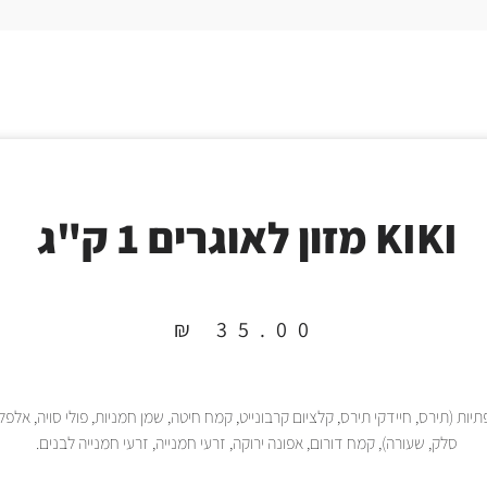
KIKI מזון לאוגרים 1 ק"ג
₪
35.00
תיות (תירס, חיידקי תירס, קלציום קרבונייט, קמח חיטה, שמן חמניות, פולי סויה, אלפל
סלק, שעורה), קמח דורום, אפונה ירוקה, זרעי חמנייה, זרעי חמנייה לבנים.