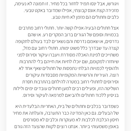
ויגורשו, אבל ינסו תמיד לחזור בכל מחיר. זו תמונה לא נעימה,
מזכירה קצת אונס קבוצתי, אפילו שמדובר באקט טבעי.
כלבים וחתולים הם מזמן לא חיות טבע.
אצל חתולים הבעיה אפילו קשה יותר. חתולי רחוב מתרבים
בכמויות וסופם של הגורים ברוב המקרים רע. או שהם
נדרסים, או שאמם נדרסת והם נשארים לבד בעולם לתקופה
קצרה עד שבדרך כלל פשוט ימותו. חתולי רחוב עם מזל,
משתייכים לפינת האכלה מסודרת ויעברו עיקור וסירוס לפני
שיוחזרו למקומם, שם יוכלו לחיות את חייהם בלי להתרבות
ולהוסיף לכמויות הבלתי נתפסות של חתולים שאף אחד לא
רוצה. העיריות והרשויות המקומיות מסבסדות עיקורים
וסירוסים לחתולי רחוב במטרה להילחם בהתרבות חסרת
השליטה הזו, ופעילים רבים למען חתולים עובדים ימים ולילות
בניסיון ללכוד חתולים ולהביאם למרפאה לעיקור וסירוס.
כשמדובר בכלבים וחתולים של בית, האחריות הבלעדית היא
של הבעלים. גם כאן המדינה כבר התערבה, והעלתה את מחיר
חיסון הכלבת לכלבות לא מעוקרות וכלבים לא מסורסים
באופן משמעותי ביותר. אנחנו רוצים לקוות שהצעד הזה גורם