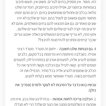
הזו. מוסר. אין מספיק בתים לגורים. פשוט אין. תעשו סיבוב
בעמותות ובהסגרים, אפילו סיבוב בפייסבוק. המדינה שלנו
מלאה בכלבים וחתולים שמחפשים בתים. רבים מהם יומתו
מחוסר מקום ומשאבים לטפל בהם. הגורים שלכם לא יהיו
שונים מאחרים. גם אם תמצאו להם בתים מושלמים, אתם לא
יודעים מה יקרה לגורים שלהם ולגורים של הגורים שלהם..
וחוץ מזה, לא עדיף שהבתים המושלמים האלה יאמצו גורים
שכבר קיימים ומחכים להזדמנות להינצל?
4.
גם הנוחות שלנו חשובה
– ייחום זה מטרד. מטרד רציני
אפילו. כשכלבה מיוחמת היא מדממת בכל מקום, כלבים
מנסים להגיע אליה, לפעמים אורבים בפתח הדלת, לפעמים
מנסים לפרוץ. קשה לטייל עם הכלבה וקשה להדוף את כל
הכלבים שמנסים להגיע אליה בכל מחיר. תכפילו את זה
לפעמיים בשנה. מטרד שאפשר ממש בקלות למנוע.
עכשיו בואו נדבר על הסיבות לא לעקר ולסרס (ונפריך את
כולן):
1.
הכלבה צריכה לחוות אמהות
– נניח לרגע שזה נכון. איזו מין
אמהות זו כשלוקחים ממנה את הגורים שלה? הרי לא תגדלו