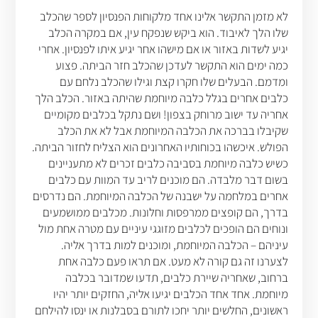
לא מזמן התקשר אלינו אחד מלקוחות הפנסיון לספר שהכלב
שלו הלך לאיבוד. הוא ביקש שנפקח עין, אם במקרה הכלב
יגיע לשדות באזור או אם מישהו אחר יגיע איתו לפנסיון. אחרי
כמה ימים הוא התקשר לעדכן שהכלב חזר הביתה. פצוע
ומדמם. הבעלים שלו חקרו קצת וגילו שהכלב נלחם עם
כלבים אחרים בגלל כלבה מיוחמת שהיתה באזור. הכלב הלך
אחריה עד ישוב מרוחק בצפון! ושם נתקל בכלבים מקומיים
שקיבלו בברכה את הכלבה המיוחמת אבל לא את הכלב
הפולש. איכשהו בכוחותיו האחרונים הוא הצליח לחזור הביתה.
כשיש כלבה מיוחמת בסביבה כלבים זכרים לא מתעניינים
בשום דבר מלבדה. הם מוכנים לריב עד המוות עם כלבים
אחרים במלחמה על ישבנה של הכלבה המיוחמת. הם נדרסים
בדרך, הם קופצים ממרפסות וחלונות. מכלבים ממושמעים
ונוחים הם הופכים לכלבים מזוגגי עיניים עם מטרה אחת מול
עיניהם – הכלבה המיוחמת, ומוכנים למות בדרך אליה.
לצערנו זה גם קורה לא מעט. אם תראו פעם כלבה אחת
ברחוב, שאחריה שיירת כלבים, תדעו שמדובר בכלבה
מיוחמת. אחד אחד הכלבים יגיעו אליה, החזקים יותר יהיו
ראשונים, החלשים יותר יחכו לתורם בסבלנות או ינסו להילחם