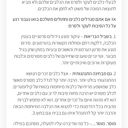
לבעלי כלבים לעקר ולסרס את הכלבים שלהם ולא מביא
לתוצאה הפוכה של פשוט לא לחסן את הכלבים.
אז אם אתם מגדלים כלבים וחתולים משלכם בואו נעבור רגע
על כל הסיבות לעקר ולסרס:
1.
בשביל הבריאות
– עיקור מונע גידולים סרטניים בעטין
הכלבה, דלקות רחם ומחלות הקשורות בהורמונים. סירוס
מונע את סרטן הערמונית והאשכים ובעיות במתן שתן בגיל
מבוגר. וטרינרים טוענים שחייהם של כלבים מסורסים וכלבות
מעוקרות ארוכים ואיכותיים יותר.
2.
גם מבחינה התנהגותית
– אצל כלבים זכרים הנושא
ההתנהגותי בולט יותר. הרבה יותר קל לגדל כלב מסורס מאשר
כלב שמושפע מריח של כלבות מיוחמות בטווח של קילומטרים.
לכלב מסורס יש הרבה פחות סיבות לריב עם כלבים אחרים,
הוא לא מהווה איום על זכרים אחרים. הוא לא מחפש לברוח
מהבית בכל הזדמנות כדי למצוא את הכלבה המיוחמת הבאה
והרבה יותר קל להתנהל איתו גם בבית וגם בחוץ.3.
מוסר. מוסר…-
כל מה שדיברנו עליו למעלה, מסתכם במילה