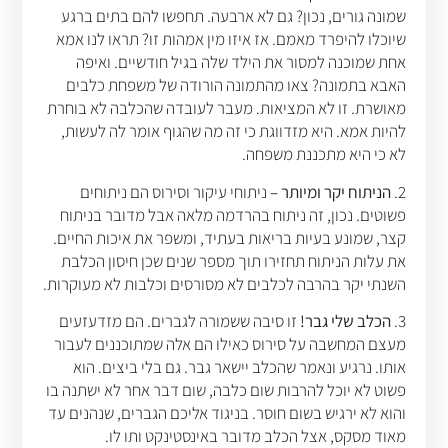
שמונה גורים, נכון? גם לא ארבעה. תחפשו להם בתים ברגע
שיוכלו להיפרד מאמם. אז איזו מין אמהות זו? תראו לנו אמא
אחת שמוכנה למסור את הילד שלה בגיל חודשיים. ואיפה
האבא בתמונה? צאו מהתמונה הורודה של משפחת כלבים
מאושרת. זו לא המציאות. מעבר לעובדה שהכלבה לא בוחרת
להיות אמא. היא מזדווגת כי זה מה שהגוף אומר לה לעשות,
לא כי היא מתכננת משפחה.
2.
הניתוח יקר ומיותר –
ניתוחי עיקור וסירוס הם ניתוחים
פשוטים. נכון, זה ניתוח בהרדמה מלאה אבל מדובר בניתוח
קצר, שמונע בעיות בריאות בעתיד, ומשפר את איכות החיים.
את עלות הניתוח תחזירו תוך מספר שנים שכן חיסון הכלבת
השנתי יקר בהרבה לכלבים לא מסורסים וכלבות לא מעוקרות.
3.
הכלב שלי גבר!
זו סיבה ששמורה לגברים. הם מזדעזעים
מעצם המחשבה על סירוס כאילו הם אלה שמתוכננים לעבור
אותו. נרגיע ונאמר שהכלב יישאר גבר. גם בלי ביצים. הוא
פשוט לא יוכל להרבות שום כלבה, שום דבר אחר לא ישתנה בו
והוא לא ירגיש בשום חוסר. בניגוד אליכם הגברים, שנהנים עד
מאוד מסקס, אצל הכלב מדובר באינסטינקט ותו לו.